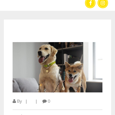
PULGAS
By
0